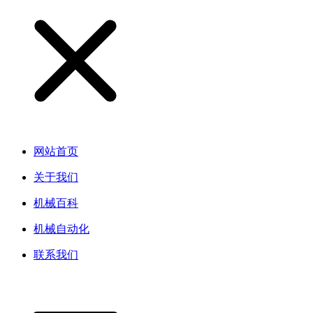
网站首页
关于我们
机械百科
机械自动化
联系我们