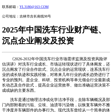
联系邮箱：
YL3180@163.COM
公司地址：吉林市吉长南线98号
2025年中国洗车行业财产链、
沉点企业阐发及投资
《2026-2032年中国洗车行业市场需求监测及投资风险评
估演讲》对洗车行业成长、市场运转现状进行了具体阐发，还
沉点阐发了行业合作款式、沉点企业的运营现状，连系洗车行
业的成长轨迹和实践经验，对将来几年行业的成长趋势进行了
专业的预判。是企业、科研、投资机构等单元领会行业最新成
长动态及合作款式，提高企业运营效率、做出准确运营决策不
成或缺的主要东西。
洗车是通过物理洁净或化学洁净手段，去除车辆概况及部
门内部附着的污垢、尘埃、油渍等污染物，以恢复车辆外不雅
干净度并车辆部件的办事行为。现代洗车曾经从一个简单的体