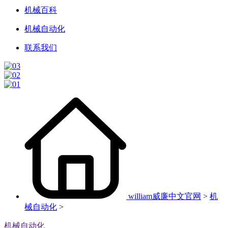
机械百科
机械自动化
联系我们
william威廉中文官网
>
机
械自动化
>
机械自动化