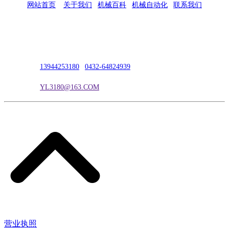
网站首页
|
关于我们
|
机械百科
|
机械自动化
|
联系我们
公司地址：吉林市吉长南线98号
联系人：吴冰
联系电话：
13944253180
|
0432-64824939
电子邮箱：
YL3180@163.COM
营业执照